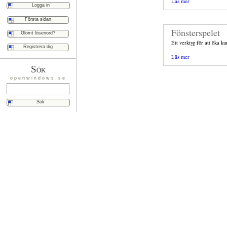
Läs mer
Första sidan
Fönsterspelet
Glömt lösenord?
Ett verktyg för att öka k
Registrera dig
Läs mer
Sök
openwindows.se