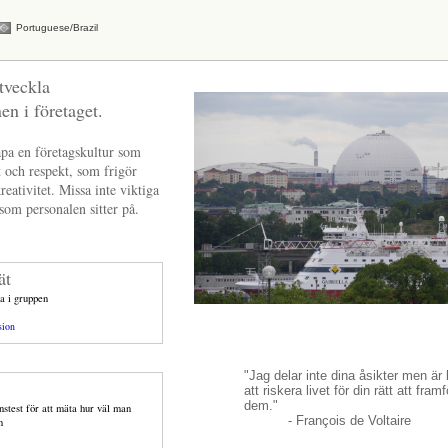
Portuguese/Brazil
tveckla
n i företaget.
kapa en företagskultur som
 och respekt, som frigör
reativitet. Missa inte viktiga
som personalen sitter på.
ät
la i gruppen
sion
"Jag delar inte dina åsikter men är
att riskera livet för din rätt att fram
dem."
onstest för att mäta hur väl man
- François de Voltaire
n