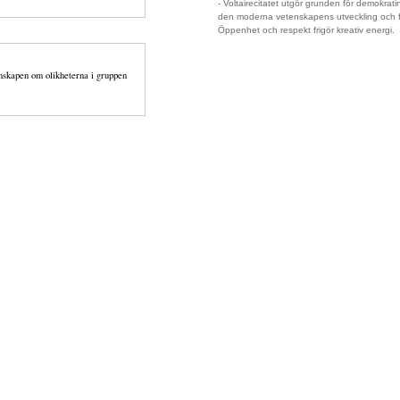
- Voltairecitatet utgör grunden för demokrati
den moderna vetenskapens utveckling och 
Öppenhet och respekt frigör kreativ energi.
unskapen om olikheterna i gruppen