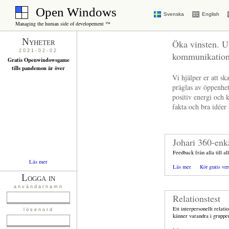
Open Windows
Svenska
English
Managing the human side of developement ™
Nyheter
Öka vinsten.
U
2021-02-02
kommunikatione
Gratis Openwindowsgame
tills pandemon är över
Vi hjälper er att s
präglas av öppenhet
positiv energi och k
fakta och bra idéer 
Johari 360-enk
Feedback från alla till al
Läs mer
Läs mer
Kör gratis ver
Logga in
användarnamn
Relationstest
Ett interpersonellt relati
lösenord
känner varandra i gruppe