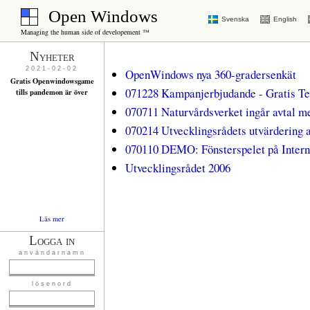
Open Windows
Svenska
English
Managing the human side of developement ™
Nyheter
2021-02-02
OpenWindows nya 360-gradersenkät
Gratis Openwindowsgame
071228 Kampanjerbjudande - Gratis T
tills pandemon är över
070711 Naturvårdsverket ingår avtal 
070214 Utvecklingsrådets utvärdering a
070110 DEMO: Fönsterspelet på Intern
Utvecklingsrådet 2006
Läs mer
Logga in
användarnamn
lösenord