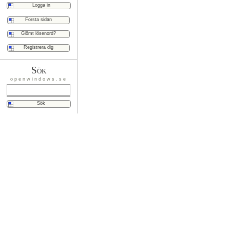
Första sidan
Glömt lösenord?
Registrera dig
Sök
openwindows.se