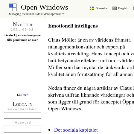
Open Windows
Svenska
English
Managing the human side of developement ™
Nyheter
Emotionell intelligens
2021-02-02
Gratis Openwindowsgame
Claus Möller är en av världens främsta
tills pandemon är över
managementkonsulter och expert på
kvalitetsutveckling. Hans koncept och 
haft betydande effekter runt om i världe
Möller som har myntat de tänkvärda ord
kvalitet är en förutsättning för all annan 
Nedan finner du några artiklar av Claus 
skrivna utifrån liknande värderingar oc
Läs mer
som ligger till grund för konceptet Öppn
Logga in
Open Windows.
användarnamn
lösenord
Det sociala kapitalet