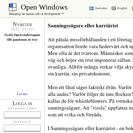
Open Windows
Svenska
English
Managing the human side of developement ™
Nyheter
Sanningssägare eller karriärist
2021-02-02
Gratis Openwindowsgame
Att påtala missförhållanden i ett företag 
tills pandemon är över
organisation borde vara hedervärt och 
Men ofta är det tvärtom. Människor som
väg och höjer sin röst imponerar sällan.
ovanliga. Alltför många verkar vilja skyd
sin karriär, sin privatekonomi.
Men ett fåtal säger faktiskt ifrån. Varfö
alla andra? Varför följer de inte flocken
Läs mer
kallas de för whistleblowers. På svenska:
Logga in
sanningssägare. Att "vissla" uppfattas 
användarnamn
som att svika och förråda.
lösenord
I Sanningssägare eller karriärist - en b