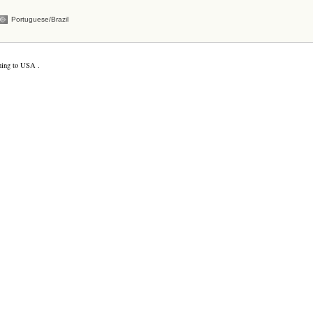
Portuguese/Brazil
ming to USA .