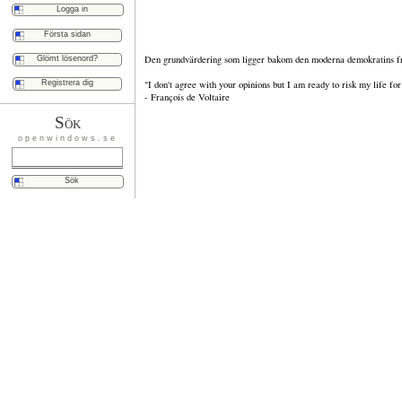
Första sidan
Den grundvärdering som ligger bakom den moderna demokratins fr
Glömt lösenord?
Registrera dig
"I don't agree with your opinions but I am ready to risk my life for
- François de Voltaire
Sök
openwindows.se