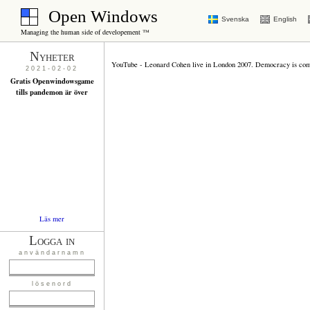
Open Windows
Svenska
English
Managing the human side of developement ™
Nyheter
YouTube - Leonard Cohen live in London 2007. Democracy is co
2021-02-02
Gratis Openwindowsgame
tills pandemon är över
Läs mer
Logga in
användarnamn
lösenord